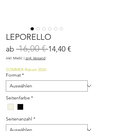
LEPORELLO
 16,00 € 
Standardpreis
Sale-
ab
14,40 €
Preis
inkl. MwSt.
|
zzgl. Versand
SOMMER-Rabatt 2026
Format
*
Seitenfarbe
*
Seitenanzahl
*