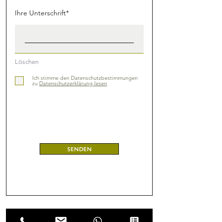
Ihre Unterschrift
Löschen
Ich stimme den Datenschutzbestimmungen
zu
Datenschutzerklärung lesen
senden
(Widerrufsformular als PDF)