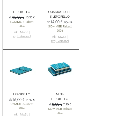
LEPORELLO
QUADRATISCHE
S LEPORELLO
15,00 €
Standardpreis
Sale-Preis
ab
13,50 €
14,00 €
SOMMER-Rabatt
Standardpreis
Sale-Preis
ab
12,60 €
2026
SOMMER-Rabatt
2026
inkl. MwSt.
|
zzgl. Versand
inkl. MwSt.
|
zzgl. Versand
LEPORELLO
MINI-
LEPORELLO
16,00 €
Standardpreis
Sale-Preis
ab
14,40 €
8,00 €
SOMMER-Rabatt
Standardpreis
Sale-Preis
ab
7,20 €
2026
SOMMER-Rabatt
2026
inkl. MwSt.
|