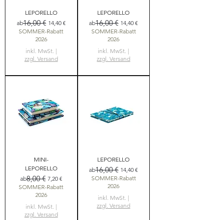
LEPORELLO
LEPORELLO
16,00 €
16,00 €
Standardpreis
Sale-Preis
Standardpreis
Sale-Preis
ab
14,40 €
ab
14,40 €
SOMMER-Rabatt
SOMMER-Rabatt
2026
2026
inkl. MwSt.
|
inkl. MwSt.
|
zzgl. Versand
zzgl. Versand
MINI-
LEPORELLO
LEPORELLO
16,00 €
Standardpreis
Sale-Preis
ab
14,40 €
8,00 €
Standardpreis
Sale-Preis
SOMMER-Rabatt
ab
7,20 €
2026
SOMMER-Rabatt
2026
inkl. MwSt.
|
zzgl. Versand
inkl. MwSt.
|
zzgl. Versand