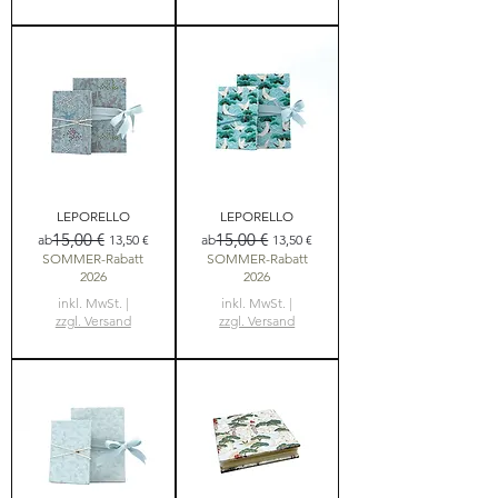
LEPORELLO
LEPORELLO
15,00 €
15,00 €
Standardpreis
Sale-Preis
Standardpreis
Sale-Preis
ab
13,50 €
ab
13,50 €
SOMMER-Rabatt
SOMMER-Rabatt
2026
2026
inkl. MwSt.
|
inkl. MwSt.
|
zzgl. Versand
zzgl. Versand