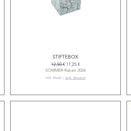
Schnellansicht
STIFTEBOX
Standardpreis
Sale-Preis
12,50 €
11,25 €
SOMMER-Rabatt 2026
inkl. MwSt.
|
zzgl. Versand