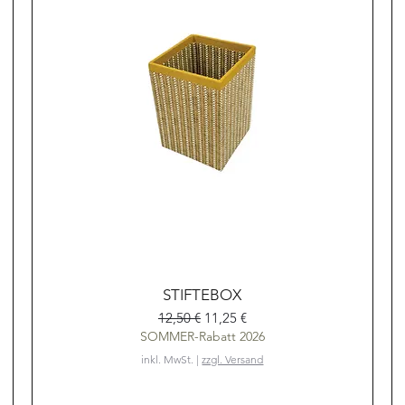
Schnellansicht
STIFTEBOX
Standardpreis
Sale-Preis
12,50 €
11,25 €
SOMMER-Rabatt 2026
inkl. MwSt.
|
zzgl. Versand