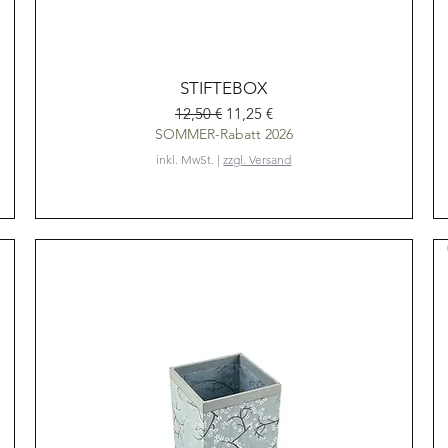
Schnellansicht
STIFTEBOX
Standardpreis
Sale-Preis
12,50 €
11,25 €
SOMMER-Rabatt 2026
inkl. MwSt.
|
zzgl. Versand