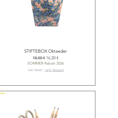
Schnellansicht
STIFTEBOX Oktaeder
Standardpreis
Sale-Preis
18,00 €
16,20 €
SOMMER-Rabatt 2026
inkl. MwSt.
|
zzgl. Versand
NEU