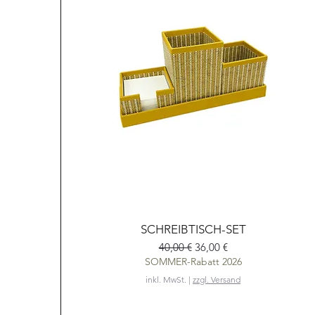
Schnellansicht
SCHREIBTISCH-SET
Standardpreis
Sale-Preis
40,00 €
36,00 €
SOMMER-Rabatt 2026
inkl. MwSt.
|
zzgl. Versand