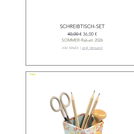
Schnellansicht
SCHREIBTISCH-SET
Standardpreis
Sale-Preis
40,00 €
36,00 €
SOMMER-Rabatt 2026
inkl. MwSt.
|
zzgl. Versand
NEU