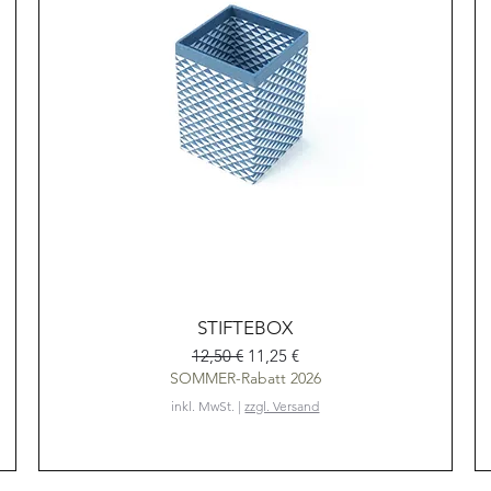
Schnellansicht
STIFTEBOX
Standardpreis
Sale-Preis
12,50 €
11,25 €
SOMMER-Rabatt 2026
inkl. MwSt.
|
zzgl. Versand