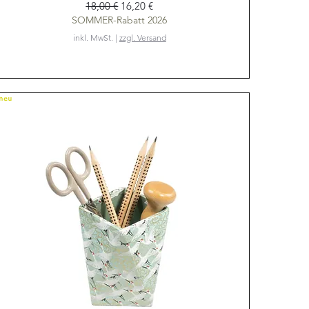
Standardpreis
Sale-Preis
18,00 €
16,20 €
SOMMER-Rabatt 2026
inkl. MwSt.
|
zzgl. Versand
NEU