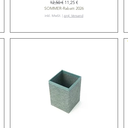
Standardpreis
Sale-Preis
12,50 €
11,25 €
SOMMER-Rabatt 2026
inkl. MwSt.
|
zzgl. Versand