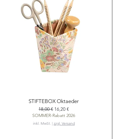
Schnellansicht
STIFTEBOX Oktaeder
Standardpreis
Sale-Preis
18,00 €
16,20 €
SOMMER-Rabatt 2026
inkl. MwSt.
|
zzgl. Versand