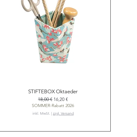
Schnellansicht
STIFTEBOX Oktaeder
Standardpreis
Sale-Preis
18,00 €
16,20 €
SOMMER-Rabatt 2026
inkl. MwSt.
|
zzgl. Versand