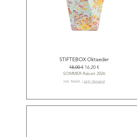
Schnellansicht
STIFTEBOX Oktaeder
Standardpreis
Sale-Preis
18,00 €
16,20 €
SOMMER-Rabatt 2026
inkl. MwSt.
|
zzgl. Versand