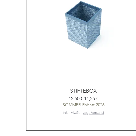
Schnellansicht
STIFTEBOX
Standardpreis
Sale-Preis
12,50 €
11,25 €
SOMMER-Rabatt 2026
inkl. MwSt.
|
zzgl. Versand