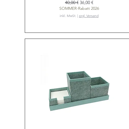
Standardpreis
Sale-Preis
40,00 €
36,00 €
SOMMER-Rabatt 2026
inkl. MwSt.
|
zzgl. Versand