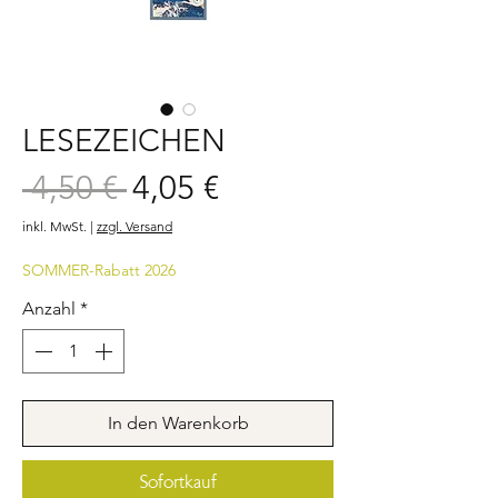
LESEZEICHEN
Sale-
 4,50 € 
4,05 €
Standardpreis
Preis
inkl. MwSt.
|
zzgl. Versand
SOMMER-Rabatt 2026
Anzahl
*
In den Warenkorb
Sofortkauf