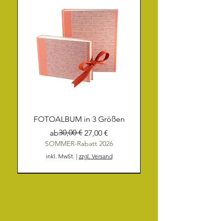
FOTOALBUM in 3 Größen
Standardpreis
Sale-Preis
30,00 €
ab
27,00 €
SOMMER-Rabatt 2026
inkl. MwSt.
|
zzgl. Versand
NEU
NEU
NEU
NEU
NEU
NEU
NEU
NEU
NEU
NEU
NEU
NEU