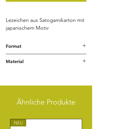
Lezeichen aus Satogamikarton mit
japanischem Motiv
Format
60 x 200 mm
Material
Japanpapier
Satogamikarton
Zeichenlitze
Ähnliche Produkte
NEU