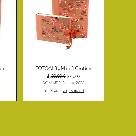
en
FOTOALBUM in 3 Größen
Standardpreis
Sale-Preis
30,00 €
ab
27,00 €
SOMMER-Rabatt 2026
inkl. MwSt.
|
zzgl. Versand
NEU
NEU
NEU
NEU