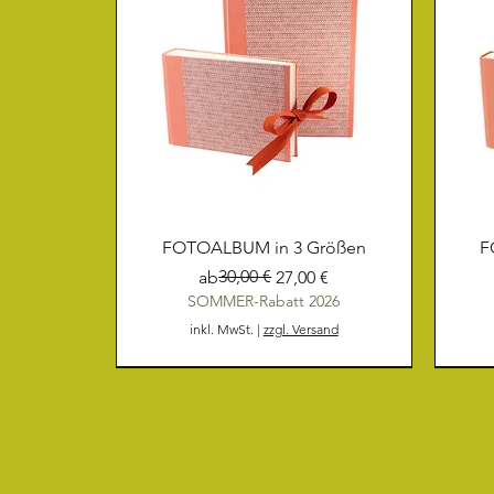
FOTOALBUM in 3 Größen
F
Standardpreis
Sale-Preis
30,00 €
ab
27,00 €
SOMMER-Rabatt 2026
inkl. MwSt.
|
zzgl. Versand
NEU
NEU
NEU
NEU
NEU
NEU
NEU
NEU