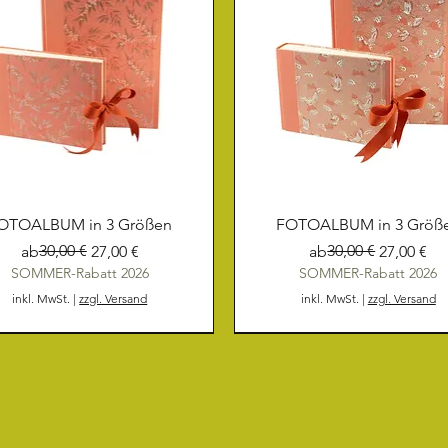
OTOALBUM in 3 Größen
FOTOALBUM in 3 Größ
Standardpreis
Sale-Preis
30,00 €
Standardpreis
Sale-Preis
30,00 €
ab
27,00 €
ab
27,00 €
SOMMER-Rabatt 2026
SOMMER-Rabatt 2026
inkl. MwSt.
|
zzgl. Versand
inkl. MwSt.
|
zzgl. Versand
NEU
NEU