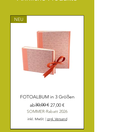
NEU
FOTOALBUM in 3 Größen
Standardpreis
Sale-Preis
30,00 €
ab
27,00 €
SOMMER-Rabatt 2026
inkl. MwSt.
|
zzgl. Versand