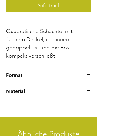
Sofortkauf
Quadratische Schachtel mit
flachem Deckel, der innen
gedoppelt ist und die Box
kompakt verschließt
Format
17,5 x 17,5 x 7,5 cm (Breite/Tiefe/Höhe)
Material
Chiyogami Japanpapier
Mappenband
Ähnliche Produkte