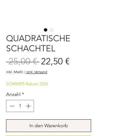
QUADRATISCHE
SCHACHTEL
Sale-
 25,00 € 
22,50 €
Standardpreis
Preis
inkl. MwSt.
|
zzgl. Versand
SOMMER-Rabatt 2026
Anzahl
*
In den Warenkorb