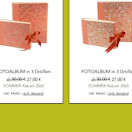
OTOALBUM in 3 Größen
FOTOALBUM in 3 Größ
Standardpreis
Sale-Preis
30,00 €
Standardpreis
Sale-Preis
30,00 €
ab
27,00 €
ab
27,00 €
SOMMER-Rabatt 2026
SOMMER-Rabatt 2026
inkl. MwSt.
|
zzgl. Versand
inkl. MwSt.
|
zzgl. Versand
NEU