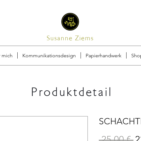
Susanne Ziems
 mich
Kommunikationsdesign
Papierhandwerk
Sho
Produktdetail
SCHACHTE
 25,00 € 
2
St