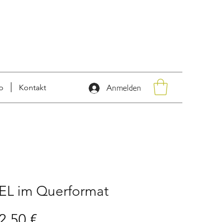
p
Kontakt
Anmelden
L im Querformat
Sale-
2,50 €
andardpreis