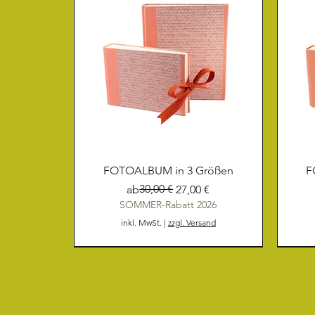
FOTOALBUM in 3 Größen
F
Standardpreis
Sale-Preis
30,00 €
ab
27,00 €
SOMMER-Rabatt 2026
inkl. MwSt.
|
zzgl. Versand
NEU
NEU
NEU
NEU
NEU