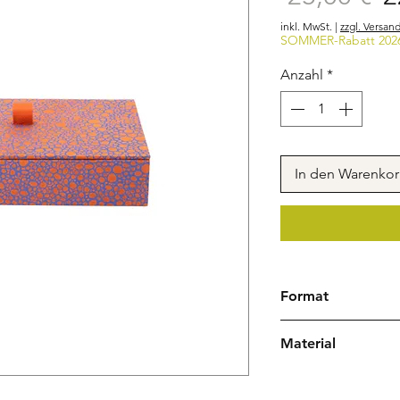
inkl. MwSt.
|
zzgl. Versan
SOMMER-Rabatt 202
Anzahl
*
In den Warenko
Format
24 x 12 x 5 cm (Br
Material
Handgeschöpftes 
Mappenband