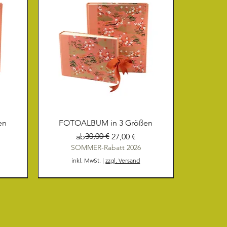
en
FOTOALBUM in 3 Größen
Standardpreis
Sale-Preis
30,00 €
ab
27,00 €
SOMMER-Rabatt 2026
inkl. MwSt.
|
zzgl. Versand
NEU
NEU
NEU