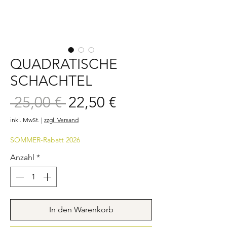
QUADRATISCHE
SCHACHTEL
Sale-
 25,00 € 
22,50 €
Standardpreis
Preis
inkl. MwSt.
|
zzgl. Versand
SOMMER-Rabatt 2026
Anzahl
*
In den Warenkorb