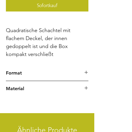
Sofortkauf
Quadratische Schachtel mit
flachem Deckel, der innen
gedoppelt ist und die Box
kompakt verschließt
Format
17,5 x 17,5 x 7,5 cm (Breite/Tiefe/Höhe)
Material
Chiyogami Japanpapier
Mappenband
Ähnliche Produkte