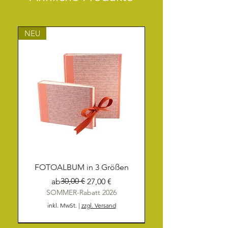
NEU
FOTOALBUM in 3 Größen
Standardpreis
Sale-Preis
30,00 €
ab
27,00 €
SOMMER-Rabatt 2026
inkl. MwSt.
|
zzgl. Versand