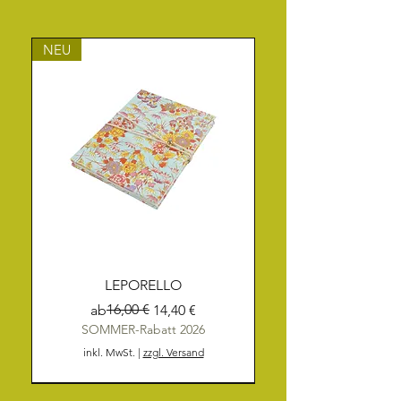
NEU
LEPORELLO
Standardpreis
Sale-Preis
16,00 €
ab
14,40 €
SOMMER-Rabatt 2026
inkl. MwSt.
|
zzgl. Versand
NEU
NEU
NEU
NEU
NEU
NEU
NEU
NEU
NEU