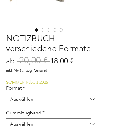
NOTIZBUCH |
verschiedene Formate
 20,00 € 
Standardpreis
Sale-
ab
18,00 €
Preis
inkl. MwSt.
|
zzgl. Versand
SOMMER-Rabatt 2026
Format
*
Gummizugband
*