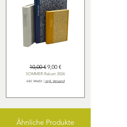
Personalisierung
Standardpreis
Sale-Preis
10,00 €
9,00 €
von
Fotoalben,
Mappen
SOMMER-Rabatt 2026
und
Notizbüchern
inkl. MwSt.
|
zzgl. Versand
Ähnliche Produkte