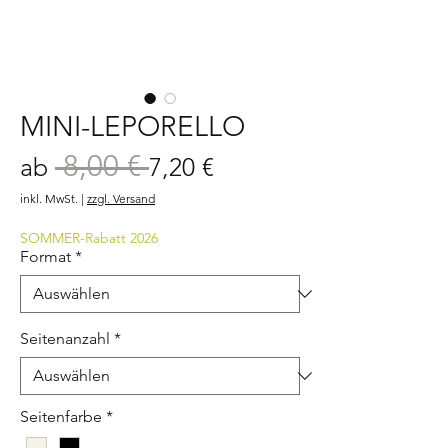
MINI-LEPORELLO
 8,00 € 
Standardpreis
Sale-
ab
7,20 €
Preis
inkl. MwSt.
|
zzgl. Versand
SOMMER-Rabatt 2026
Format
*
Seitenanzahl
*
Seitenfarbe
*