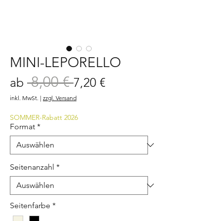
MINI-LEPORELLO
 8,00 € 
Standardpreis
Sale-
ab
7,20 €
Preis
inkl. MwSt.
|
zzgl. Versand
SOMMER-Rabatt 2026
Format
*
Seitenanzahl
*
Seitenfarbe
*