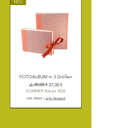
NEU
FOTOALBUM in 3 Größen
Standardpreis
Sale-Preis
30,00 €
ab
27,00 €
SOMMER-Rabatt 2026
inkl. MwSt.
|
zzgl. Versand
NEU
NEU
NEU
NEU
NEU
NEU
NEU
NEU
NEU
NEU
NEU
NEU