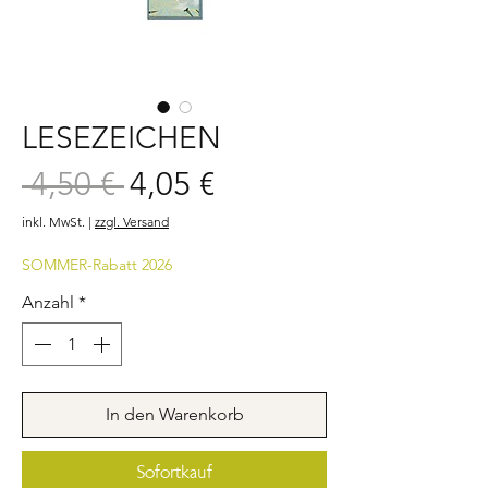
LESEZEICHEN
Sale-
 4,50 € 
4,05 €
Standardpreis
Preis
inkl. MwSt.
|
zzgl. Versand
SOMMER-Rabatt 2026
Anzahl
*
In den Warenkorb
Sofortkauf