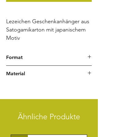
Lezeichen Geschenkanhänger aus
Satogamikarton mit japanischem
Motiv
Format
60 x 200 mm
Material
Japanpapier
Satogamikarton
Zeichenlitze
Ähnliche Produkte