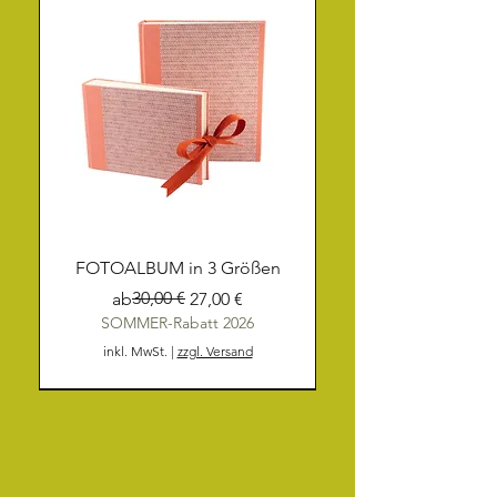
FOTOALBUM in 3 Größen
Standardpreis
Sale-Preis
30,00 €
ab
27,00 €
SOMMER-Rabatt 2026
inkl. MwSt.
|
zzgl. Versand
NEU
NEU
NEU
NEU
NEU
NEU
NEU
NEU
NEU
NEU
NEU
NEU