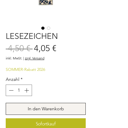
LESEZEICHEN
Sale-
 4,50 € 
4,05 €
Standardpreis
Preis
inkl. MwSt.
|
zzgl. Versand
SOMMER-Rabatt 2026
Anzahl
*
In den Warenkorb
Sofortkauf