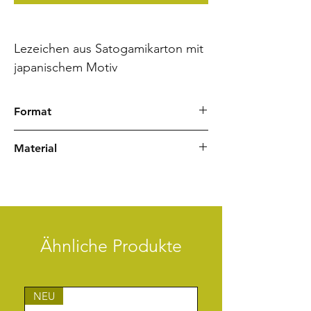
Lezeichen aus Satogamikarton mit
japanischem Motiv
Format
60 x 200 mm
Material
Japanpapier
Satogamikarton
Zeichenlitze
Ähnliche Produkte
NEU