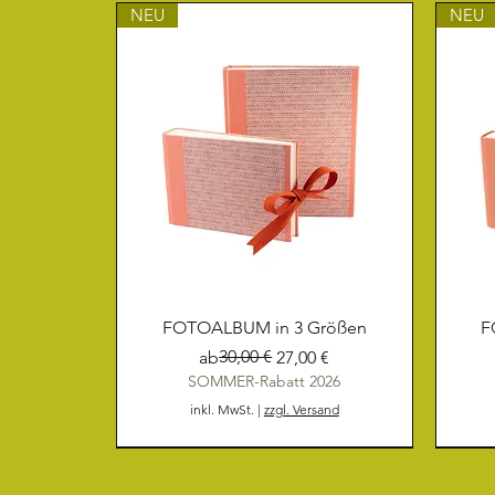
NEU
NEU
FOTOALBUM in 3 Größen
F
Standardpreis
Sale-Preis
30,00 €
ab
27,00 €
SOMMER-Rabatt 2026
inkl. MwSt.
|
zzgl. Versand
NEU
NEU
NEU
NEU
NEU