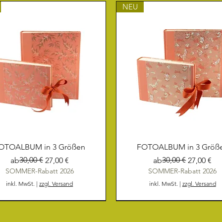
NEU
OTOALBUM in 3 Größen
FOTOALBUM in 3 Größ
Standardpreis
Sale-Preis
30,00 €
Standardpreis
Sale-Preis
30,00 €
ab
27,00 €
ab
27,00 €
SOMMER-Rabatt 2026
SOMMER-Rabatt 2026
inkl. MwSt.
|
zzgl. Versand
inkl. MwSt.
|
zzgl. Versand
NEU