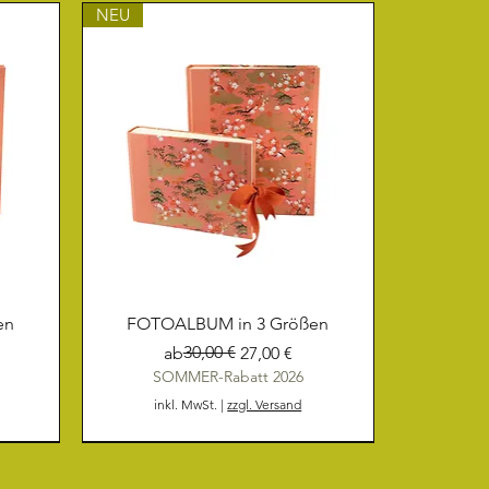
NEU
en
FOTOALBUM in 3 Größen
Standardpreis
Sale-Preis
30,00 €
ab
27,00 €
SOMMER-Rabatt 2026
inkl. MwSt.
|
zzgl. Versand
NEU
NEU
NEU