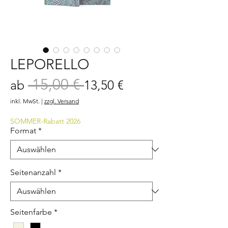
LEPORELLO
 15,00 € 
Standardpreis
Sale-
ab
13,50 €
Preis
inkl. MwSt.
|
zzgl. Versand
SOMMER-Rabatt 2026
Format
*
Seitenanzahl
*
Seitenfarbe
*