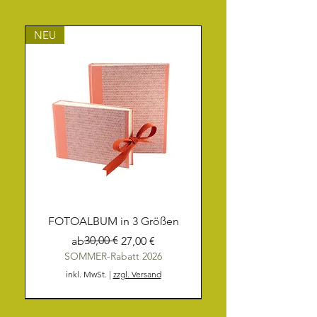
NEU
FOTOALBUM in 3 Größen
Standardpreis
Sale-Preis
30,00 €
ab
27,00 €
SOMMER-Rabatt 2026
inkl. MwSt.
|
zzgl. Versand
NEU
NEU
NEU
NEU
NEU
NEU
NEU
NEU
NEU
NEU
NEU
NEU