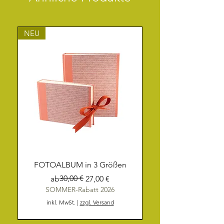
NEU
FOTOALBUM in 3 Größen
Standardpreis
Sale-Preis
30,00 €
ab
27,00 €
SOMMER-Rabatt 2026
inkl. MwSt.
|
zzgl. Versand