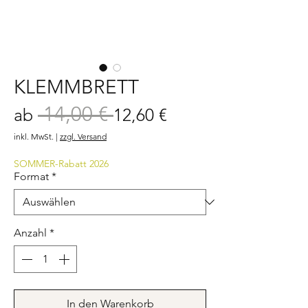
KLEMMBRETT
 14,00 € 
Standardpreis
Sale-
ab
12,60 €
Preis
inkl. MwSt.
|
zzgl. Versand
SOMMER-Rabatt 2026
Format
*
Anzahl
*
In den Warenkorb