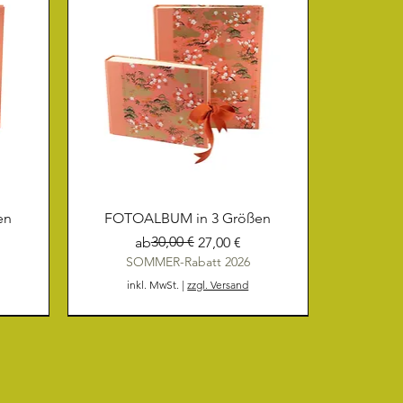
en
FOTOALBUM in 3 Größen
Standardpreis
Sale-Preis
30,00 €
ab
27,00 €
SOMMER-Rabatt 2026
inkl. MwSt.
|
zzgl. Versand
NEU
NEU
NEU