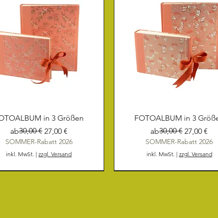
OTOALBUM in 3 Größen
FOTOALBUM in 3 Größ
Standardpreis
Sale-Preis
30,00 €
Standardpreis
Sale-Preis
30,00 €
ab
27,00 €
ab
27,00 €
SOMMER-Rabatt 2026
SOMMER-Rabatt 2026
inkl. MwSt.
|
zzgl. Versand
inkl. MwSt.
|
zzgl. Versand
NEU