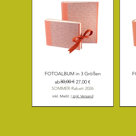
FOTOALBUM in 3 Größen
F
Standardpreis
Sale-Preis
30,00 €
ab
27,00 €
SOMMER-Rabatt 2026
inkl. MwSt.
|
zzgl. Versand
NEU
NEU
NEU
NEU
NEU