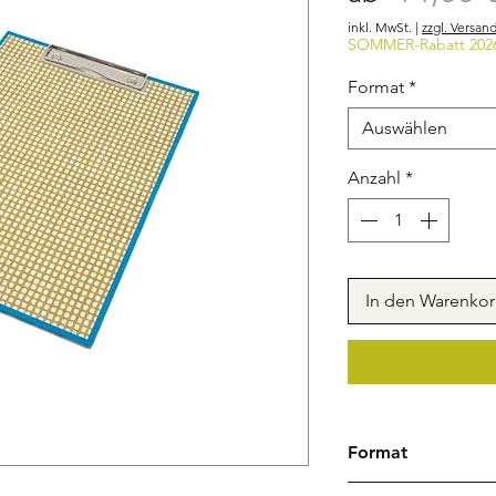
inkl. MwSt.
|
zzgl. Versan
SOMMER-Rabatt 202
Format
*
Auswählen
Anzahl
*
In den Warenko
Format
DIN A5 | Endformat 