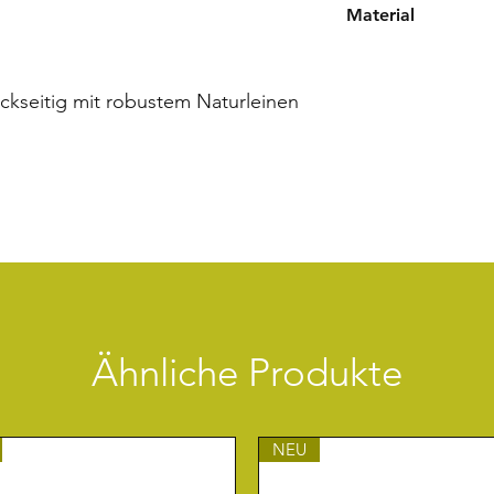
Material
22,5 x 31,5 cm | En
Japanpapier und 
Klemmmechanik
ückseitig mit robustem Naturleinen
Ähnliche Produkte
NEU