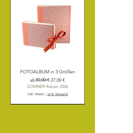
FOTOALBUM in 3 Größen
Standardpreis
Sale-Preis
30,00 €
ab
27,00 €
SOMMER-Rabatt 2026
inkl. MwSt.
|
zzgl. Versand
NEU
NEU
NEU
NEU
NEU
NEU
NEU
NEU
NEU
NEU
NEU
NEU