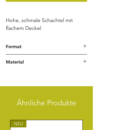
Hohe, schmale Schachtel mit
flachem Deckel
Format
7,5 x 7,5 x 12,5 cm (Breite/Tiefe/Höhe)
Material
Chiyogami Japanpapier
Mappenband
Ähnliche Produkte
NEU