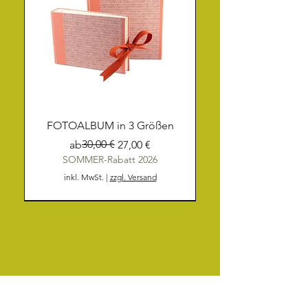
FOTOALBUM in 3 Größen
Standardpreis
Sale-Preis
30,00 €
ab
27,00 €
SOMMER-Rabatt 2026
inkl. MwSt.
|
zzgl. Versand
NEU
NEU
NEU
NEU
NEU
NEU
NEU
NEU
NEU
NEU
NEU
NEU