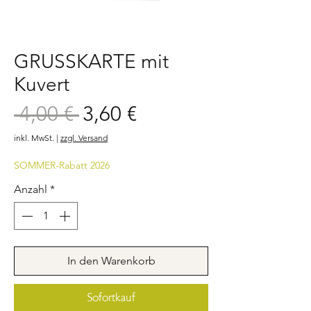
GRUSSKARTE mit
Kuvert
Sale-
 4,00 € 
3,60 €
Standardpreis
Preis
inkl. MwSt.
|
zzgl. Versand
SOMMER-Rabatt 2026
Anzahl
*
In den Warenkorb
Sofortkauf