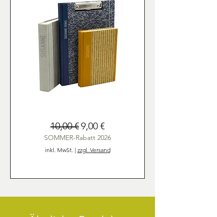
Personalisierung
Standardpreis
Sale-Preis
10,00 €
9,00 €
von
Fotoalben,
Mappen
SOMMER-Rabatt 2026
und
Notizbüchern
inkl. MwSt.
|
zzgl. Versand