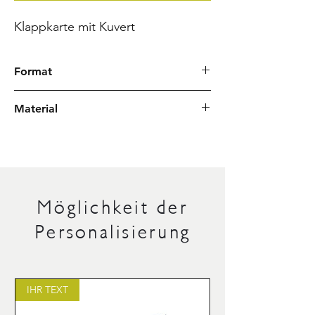
Klappkarte mit Kuvert
Format
Karte DIN A6
Material
Kuvert C6
Rivoli weiß
Japanpapier Chiyogami
Möglichkeit der
Personalisierung
IHR TEXT