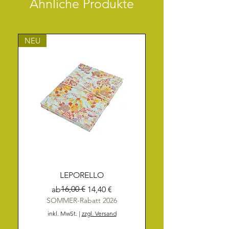
Ähnliche Produkte
NEU
LEPORELLO
Standardpreis
Sale-Preis
16,00 €
ab
14,40 €
SOMMER-Rabatt 2026
inkl. MwSt.
|
zzgl. Versand