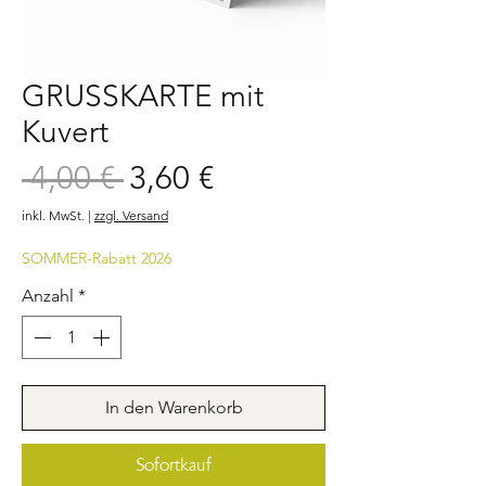
GRUSSKARTE mit
Kuvert
Sale-
 4,00 € 
3,60 €
Standardpreis
Preis
inkl. MwSt.
|
zzgl. Versand
SOMMER-Rabatt 2026
Anzahl
*
In den Warenkorb
Sofortkauf