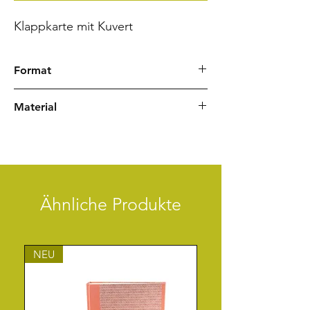
Klappkarte mit Kuvert
Format
Karte DIN A6
Material
Kuvert C6
Rivoli weiß
Japanpapier Chiyogami
Ähnliche Produkte
NEU