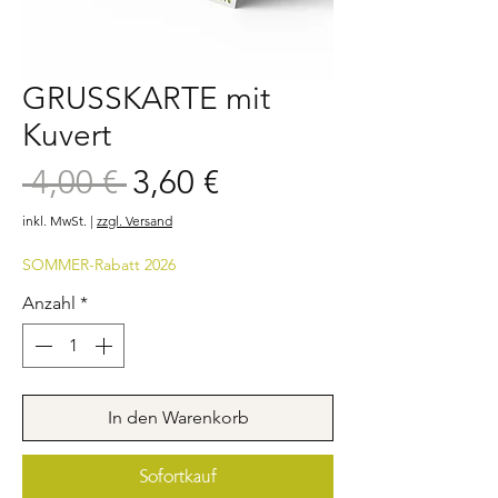
GRUSSKARTE mit
Kuvert
Sale-
 4,00 € 
3,60 €
Standardpreis
Preis
inkl. MwSt.
|
zzgl. Versand
SOMMER-Rabatt 2026
Anzahl
*
In den Warenkorb
Sofortkauf