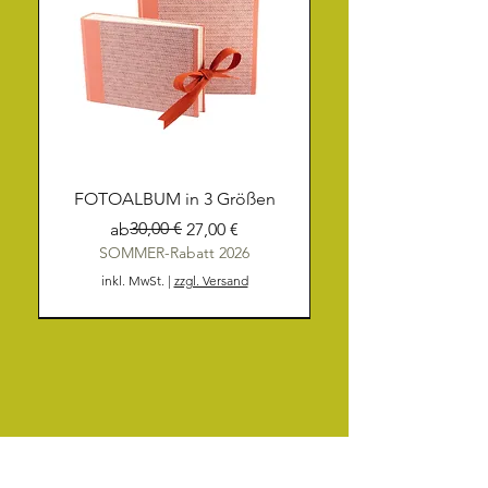
FOTOALBUM in 3 Größen
Standardpreis
Sale-Preis
30,00 €
ab
27,00 €
SOMMER-Rabatt 2026
inkl. MwSt.
|
zzgl. Versand
NEU
NEU
NEU
NEU
NEU
NEU
NEU
NEU
NEU
NEU
NEU
NEU