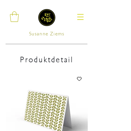
Susanne Ziems
Produktdetail