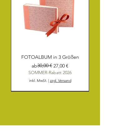
FOTOALBUM in 3 Größen
Standardpreis
Sale-Preis
30,00 €
ab
27,00 €
SOMMER-Rabatt 2026
inkl. MwSt.
|
zzgl. Versand
NEU
NEU
NEU
NEU
NEU
NEU
NEU
NEU
NEU
NEU
NEU
NEU