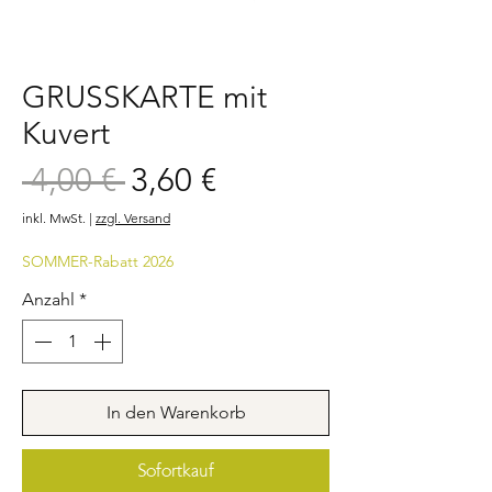
GRUSSKARTE mit
Kuvert
Sale-
 4,00 € 
3,60 €
Standardpreis
Preis
inkl. MwSt.
|
zzgl. Versand
SOMMER-Rabatt 2026
Anzahl
*
In den Warenkorb
Sofortkauf