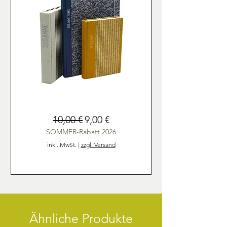
Personalisierung
Standardpreis
Sale-Preis
10,00 €
9,00 €
von
Fotoalben,
Mappen
SOMMER-Rabatt 2026
und
Notizbüchern
inkl. MwSt.
|
zzgl. Versand
Ähnliche Produkte