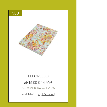
NEU
LEPORELLO
Standardpreis
Sale-Preis
16,00 €
ab
14,40 €
SOMMER-Rabatt 2026
inkl. MwSt.
|
zzgl. Versand
NEU
NEU
NEU
NEU
NEU
NEU
NEU
NEU
NEU