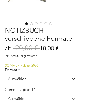
NOTIZBUCH |
verschiedene Formate
 20,00 € 
Standardpreis
Sale-
ab
18,00 €
Preis
inkl. MwSt.
|
zzgl. Versand
SOMMER-Rabatt 2026
Format
*
Gummizugband
*