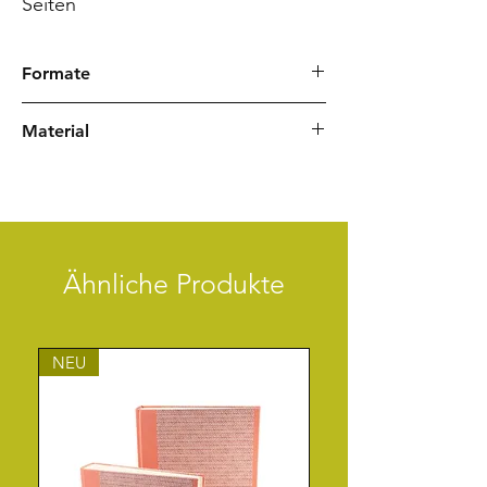
Seiten
Formate
6 x 6 cm | 8 Seiten
Material
Umschlag aus Satogamikarton
400g/m² chamoisfarbener Fotokarton
innen
Farbiges Zeichenband
Ähnliche Produkte
NEU