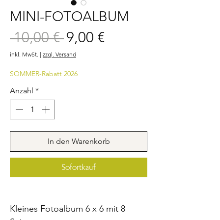
MINI-FOTOALBUM
Sale-
 10,00 € 
9,00 €
Standardpreis
Preis
inkl. MwSt.
|
zzgl. Versand
SOMMER-Rabatt 2026
Anzahl
*
In den Warenkorb
Sofortkauf
Kleines Fotoalbum 6 x 6 mit 8