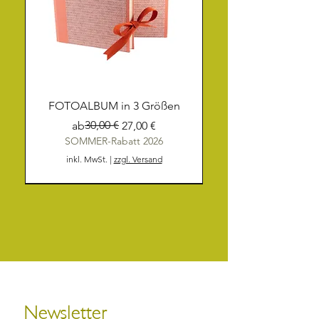
FOTOALBUM in 3 Größen
Standardpreis
Sale-Preis
30,00 €
ab
27,00 €
SOMMER-Rabatt 2026
inkl. MwSt.
|
zzgl. Versand
NEU
NEU
NEU
NEU
NEU
NEU
NEU
NEU
NEU
NEU
NEU
NEU
Newsletter