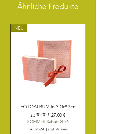
Ähnliche Produkte
NEU
FOTOALBUM in 3 Größen
Standardpreis
Sale-Preis
30,00 €
ab
27,00 €
SOMMER-Rabatt 2026
inkl. MwSt.
|
zzgl. Versand