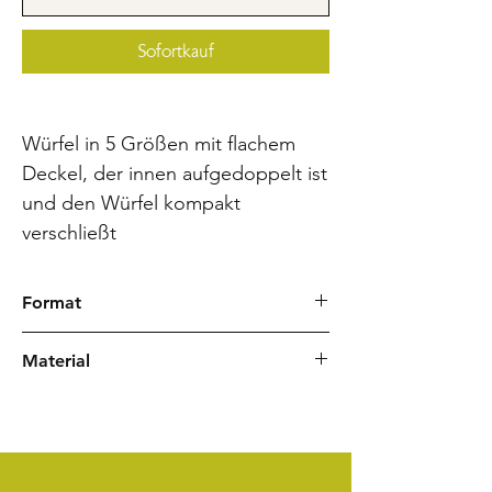
Sofortkauf
Würfel in 5 Größen mit flachem
Deckel, der innen aufgedoppelt ist
und den Würfel kompakt
verschließt
Format
5 x 5 cm | 10 €
Material
7,5 x 7,5 cm | 15 €
10 x 10 cm | 17,50 €
Chiyogami Japanpapier
12,5 x 12,5 cm | 20 €
Mappenband
15 x 15 cm | 25 €