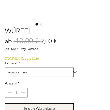
WÜRFEL
 10,00 € 
Standardpreis
Sale-
ab
9,00 €
Preis
inkl. MwSt.
|
zzgl. Versand
SOMMER-Rabatt 2026
Format
*
Anzahl
*
In den Warenkorb