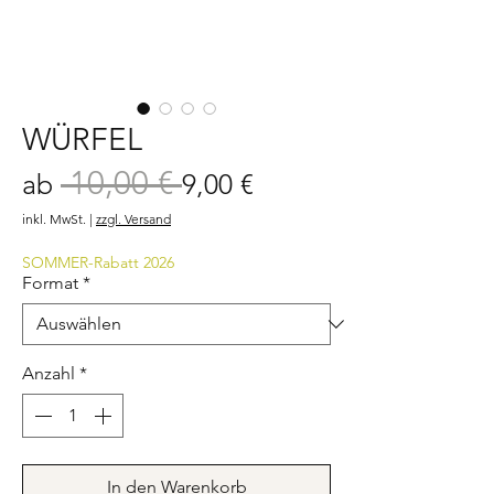
WÜRFEL
 10,00 € 
Standardpreis
Sale-
ab
9,00 €
Preis
inkl. MwSt.
|
zzgl. Versand
SOMMER-Rabatt 2026
Format
*
Anzahl
*
In den Warenkorb