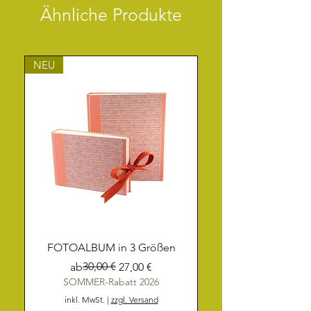
Ähnliche Produkte
NEU
FOTOALBUM in 3 Größen
Standardpreis
Sale-Preis
30,00 €
ab
27,00 €
SOMMER-Rabatt 2026
inkl. MwSt.
|
zzgl. Versand