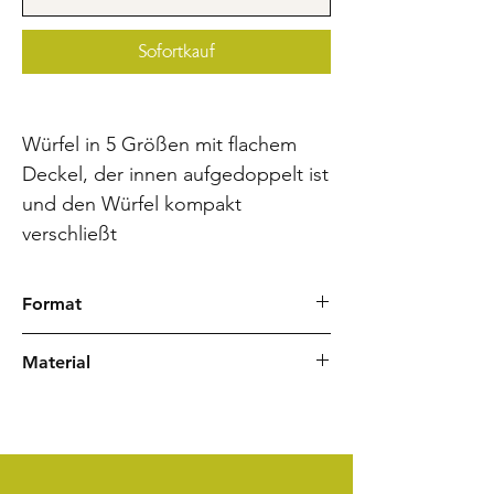
Sofortkauf
Würfel in 5 Größen mit flachem
Deckel, der innen aufgedoppelt ist
und den Würfel kompakt
verschließt
Format
5 x 5 cm | 10 €
Material
7,5 x 7,5 cm | 15 €
10 x 10 cm | 20 €
Chiyogami Japanpapier
12,5 x 12,5 cm | 22 €
Mappenband
15 x 15 cm | 26 €