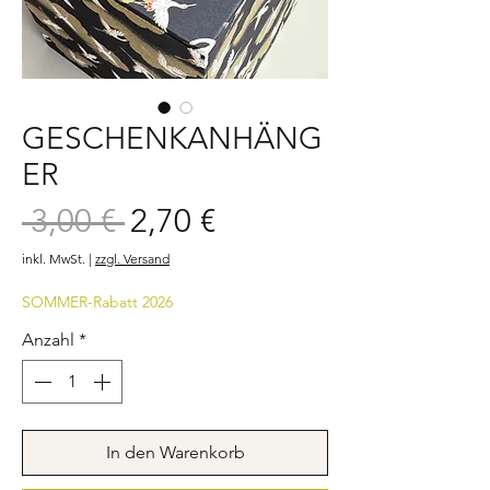
GESCHENKANHÄNG
ER
Sale-
 3,00 € 
2,70 €
Standardpreis
Preis
inkl. MwSt.
|
zzgl. Versand
SOMMER-Rabatt 2026
Anzahl
*
In den Warenkorb