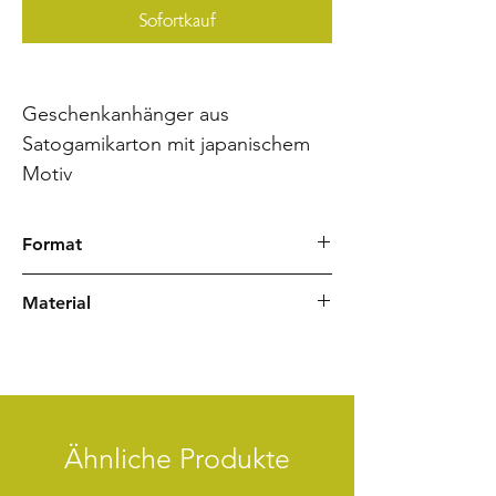
Sofortkauf
Geschenkanhänger aus
Satogamikarton mit japanischem
Motiv
Format
Geschlossenes Endformat 60 x 60 mm
Material
Japanpapier
Satogamikarton
Zeichenlitze
Ähnliche Produkte