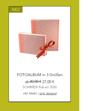
NEU
FOTOALBUM in 3 Größen
Standardpreis
Sale-Preis
30,00 €
ab
27,00 €
SOMMER-Rabatt 2026
inkl. MwSt.
|
zzgl. Versand
NEU
NEU
NEU
NEU
NEU
NEU
NEU
NEU
NEU
NEU
NEU
NEU