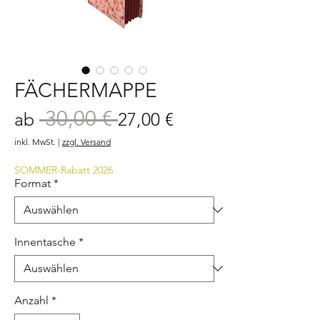
FÄCHERMAPPE
 30,00 € 
Standardpreis
Sale-
ab
27,00 €
Preis
inkl. MwSt.
|
zzgl. Versand
SOMMER-Rabatt 2026
Format
*
Innentasche
*
Anzahl
*